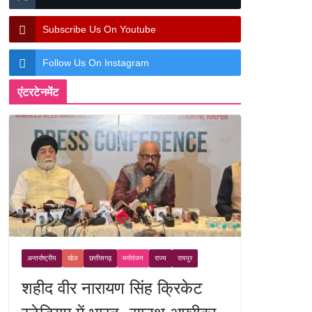
Subscribe Us On Youtube
Follow Us On Instagram
एंटरटेनमेंट
अन्तर्राष्ट्रीय
खेल
छत्तीसगढ़
मनोरंजन
राज्य
रायपुर
शहीद वीर नारायण सिंह क्रिकेट