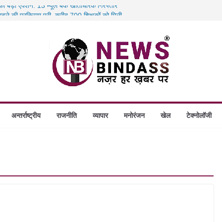
 का बड़ा एक्शन: 13 म्यूल बैंक खाताधारक गिरफ्तार
तबादले की प्रक्रिया पूरी, करीब 700 शिक्षकों को मिली
स में डकैती की साजिश नाकाम, दिल्ली-बिहार
होंगे स्थापित, हर विकासखंड के 10 उत्कृष्ट गोठानों
अन्तर्राष्ट्रीय
राजनीति
व्यापार
मनोरंजन
खेल
टेक्नोलॉजी