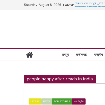
Skip
Saturday, August 8, 2026
साइबर ठगी पर दुर्ग पुलिस
Latest:
to
छत्तीसगढ़ में शिक्षकों के 
content
रायपुर में कल्याण ज्वेलर्
छत्तीसगढ़ में 1460 गोधाम 
रायपुर
छत्तीसगढ़
राष्ट्रीय
people happy after reach in india
LATEST
NEWS
TOP STORIES
अन्तर्राष्ट्रीय