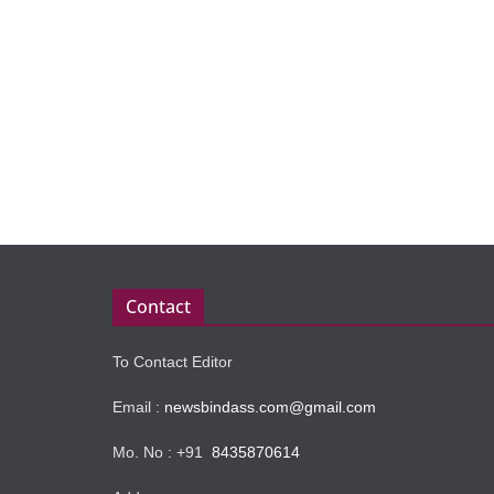
Contact
To Contact Editor
Email :
newsbindass.com@gmail.com
Mo. No : +91
8435870614