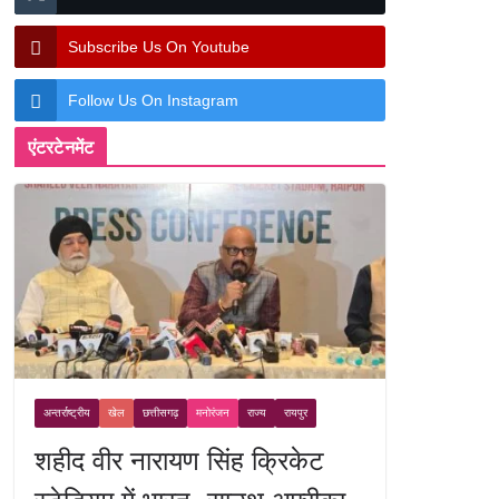
Subscribe Us On Youtube
Follow Us On Instagram
एंटरटेनमेंट
अन्तर्राष्ट्रीय
खेल
छत्तीसगढ़
मनोरंजन
राज्य
रायपुर
शहीद वीर नारायण सिंह क्रिकेट