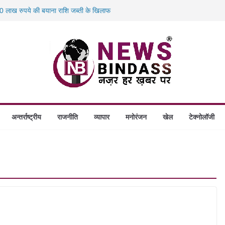
 लाख रुपये की बयाना राशि जब्ती के खिलाफ
स में डकैती की साजिश नाकाम, दिल्ली-बिहार
होंगे स्थापित, हर विकासखंड के 10 उत्कृष्ट गोठानों
 का बड़ा एक्शन: 13 म्यूल बैंक खाताधारक गिरफ्तार
अन्तर्राष्ट्रीय
राजनीति
व्यापार
मनोरंजन
खेल
टेक्नोलॉजी