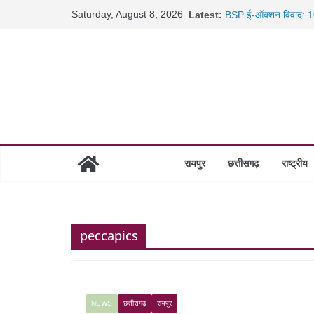
Skip
Saturday, August 8, 2026
Latest:
BSP ई-ऑक्शन विवाद: 10
to
रायपुर में कल्याण ज्वेलर्
content
छत्तीसगढ़ में 1460 गोधाम 
साइबर ठगी पर दुर्ग पुलिस
रायपुर
छत्तीसगढ़
राष्ट्रीय
peccapics
NEWS
छत्तीसगढ़
रायपुर