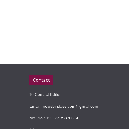
Contact
To Contact Editor
Email :
newsbindass.com@gmail.com
Mo. No : +91
8435870614