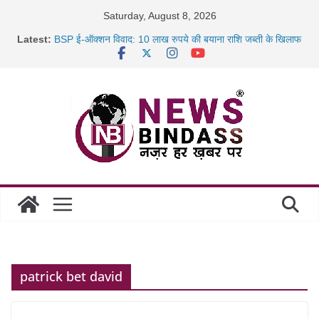
Skip
Saturday, August 8, 2026
to
Latest:
BSP ई-ऑक्शन विवाद: 10 लाख रुपये की बयाना राशि जब्ती के खिलाफ
content
रायपुर में कल्याण ज्वेलर्स में डकैती की साजिश नाकाम, दिल्ली-बिहार
छत्तीसगढ़ में 1460 गोधाम होंगे स्थापित, हर विकासखंड के 10 उत्कृष्ट
गोठानों
साइबर ठगी पर दुर्ग पुलिस का बड़ा एक्शन: 13 म्यूल बैंक खाताधारक
गिरफ्तार
patrick bet david