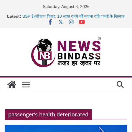
Skip
Saturday, August 8, 2026
to
Latest:
BSP ई-ऑक्शन विवाद: 10 लाख रुपये की बयाना राशि जब्ती के खिलाफ
content
रायपुर में कल्याण ज्वेलर्स में डकैती की साजिश नाकाम, दिल्ली-बिहार
छत्तीसगढ़ में 1460 गोधाम होंगे स्थापित, हर विकासखंड के 10 उत्कृष्ट
गोठानों
साइबर ठगी पर दुर्ग पुलिस का बड़ा एक्शन: 13 म्यूल बैंक खाताधारक
गिरफ्तार
passenger’s health deteriorated