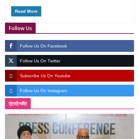
Read More
Follow Us
Follow Us On Facebook
Follow Us On Twitter
Subscribe Us On Youtube
Follow Us On Instagram
एंटरटेनमेंट