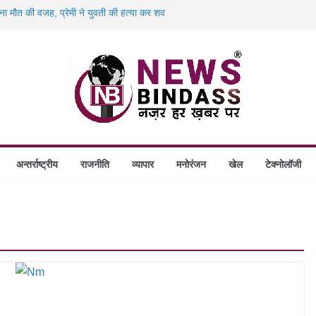
 बना मौत की वजह, प्रेमी ने युवती की हत्या कर शव
00 करोड़ के ‘छत्तीसगढ़ AI मिशन’ को मंजूरी,
 बंदियों को पढ़ाई अंग्रेजी, दिए रोजगार और नई
िलो पनीर की खेप जब्त, अमरकंटक एक्सप्रेस से
लेगा आश्रय, प्रदेश में बनेंगे 1460 गौधाम
अन्तर्राष्ट्रीय
राजनीति
व्यापार
मनोरंजन
खेल
टेक्नोलॉजी