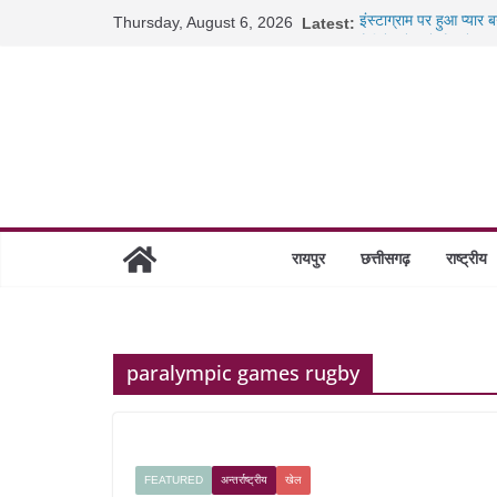
Skip
Thursday, August 6, 2026
Latest:
इंस्टाग्राम पर हुआ प्यार
to
कैबिनेट के बड़े फैसले: 5
जब डीजी जेल बने शिक्षक:
content
रायपुर स्टेशन पर 500 क
निराश्रित मवेशियों को मि
रायपुर
छत्तीसगढ़
राष्ट्रीय
paralympic games rugby
FEATURED
अन्तर्राष्ट्रीय
खेल