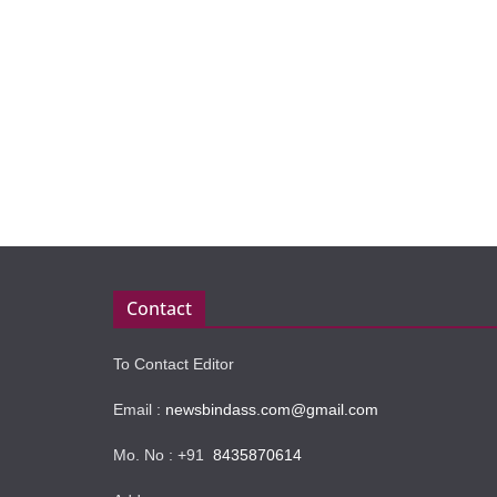
Contact
To Contact Editor
Email :
newsbindass.com@gmail.com
Mo. No : +91
8435870614