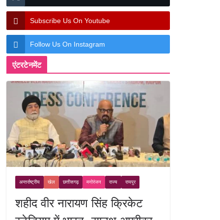
Subscribe Us On Youtube
Follow Us On Instagram
एंटरटेनमेंट
अन्तर्राष्ट्रीय
खेल
छत्तीसगढ़
मनोरंजन
राज्य
रायपुर
शहीद वीर नारायण सिंह क्रिकेट