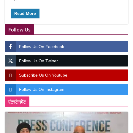
Read More
Follow Us
Follow Us On Facebook
Follow Us On Twitter
Subscribe Us On Youtube
Follow Us On Instagram
एंटरटेनमेंट