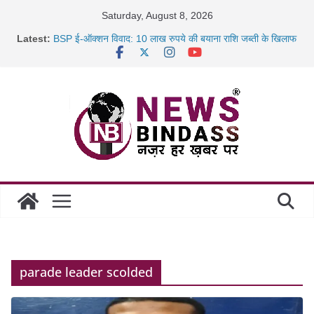
Skip
Saturday, August 8, 2026
to
Latest:
BSP ई-ऑक्शन विवाद: 10 लाख रुपये की बयाना राशि जब्ती के खिलाफ
content
रायपुर में कल्याण ज्वेलर्स में डकैती की साजिश नाकाम, दिल्ली-बिहार
छत्तीसगढ़ में 1460 गोधाम होंगे स्थापित, हर विकासखंड के 10 उत्कृष्ट
गोठानों
साइबर ठगी पर दुर्ग पुलिस का बड़ा एक्शन: 13 म्यूल बैंक खाताधारक
गिरफ्तार
parade leader scolded