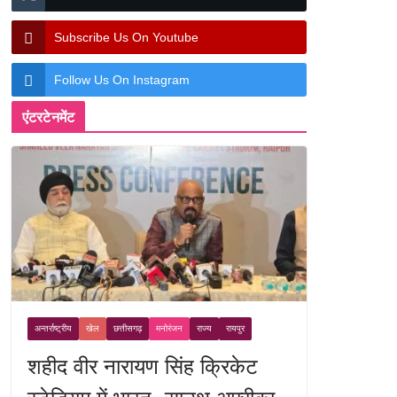
Subscribe Us On Youtube
Follow Us On Instagram
एंटरटेनमेंट
अन्तर्राष्ट्रीय
खेल
छत्तीसगढ़
मनोरंजन
राज्य
रायपुर
शहीद वीर नारायण सिंह क्रिकेट