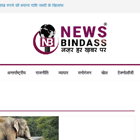
ख रुपये की बयाना राशि जब्ती के खिलाफ
ं डकैती की साजिश नाकाम, दिल्ली-बिहार
गे स्थापित, हर विकासखंड के 10 उत्कृष्ट गोठानों
बड़ा एक्शन: 13 म्यूल बैंक खाताधारक गिरफ्तार
अन्तर्राष्ट्रीय
राजनीति
व्यापार
मनोरंजन
खेल
टेक्नोलॉजी