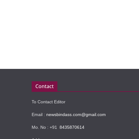
Contact
To Contact Editor
Email :
newsbindass.com@gmail.com
Mo. No : +91
8435870614