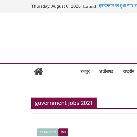
Skip
Thursday, August 6, 2026
Latest:
इंस्टाग्राम पर हुआ प्यार
to
कैबिनेट के बड़े फैसले: 5
जब डीजी जेल बने शिक्षक:
content
रायपुर स्टेशन पर 500 क
निराश्रित मवेशियों को मि
रायपुर
छत्तीसगढ़
राष्ट्रीय
government jobs 2021
FEATURED
शिक्षा