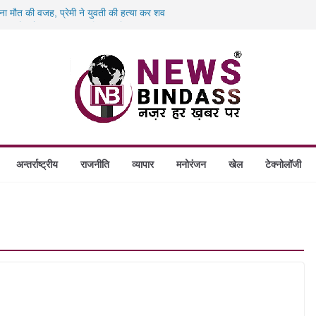
 बना मौत की वजह, प्रेमी ने युवती की हत्या कर शव
00 करोड़ के ‘छत्तीसगढ़ AI मिशन’ को मंजूरी,
 बंदियों को पढ़ाई अंग्रेजी, दिए रोजगार और नई
िलो पनीर की खेप जब्त, अमरकंटक एक्सप्रेस से
लेगा आश्रय, प्रदेश में बनेंगे 1460 गौधाम
अन्तर्राष्ट्रीय
राजनीति
व्यापार
मनोरंजन
खेल
टेक्नोलॉजी