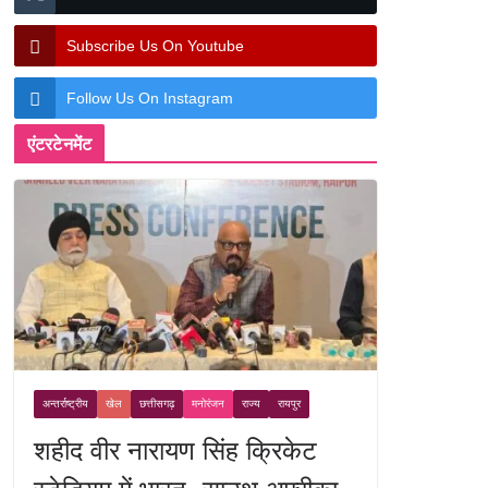
Subscribe Us On Youtube
Follow Us On Instagram
एंटरटेनमेंट
अन्तर्राष्ट्रीय
खेल
छत्तीसगढ़
मनोरंजन
राज्य
रायपुर
शहीद वीर नारायण सिंह क्रिकेट