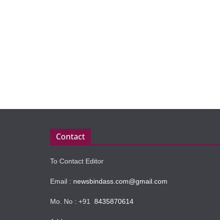
Contact
To Contact Editor
Email :
newsbindass.com@gmail.com
Mo. No : +91
8435870614