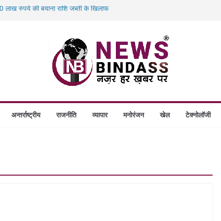
 लाख रुपये की बयाना राशि जब्ती के खिलाफ
स में डकैती की साजिश नाकाम, दिल्ली-बिहार
होंगे स्थापित, हर विकासखंड के 10 उत्कृष्ट गोठानों
 का बड़ा एक्शन: 13 म्यूल बैंक खाताधारक गिरफ्तार
अन्तर्राष्ट्रीय
राजनीति
व्यापार
मनोरंजन
खेल
टेक्नोलॉजी