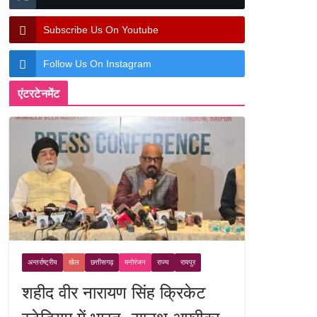
Subscribe Us On Youtube
Follow Us On Instagram
एंटरटेनमेंट
अन्तर्राष्ट्रीय
खेल
छत्तीसगढ़
मनोरंजन
राज्य
रायपुर
शहीद वीर नारायण सिंह क्रिकेट