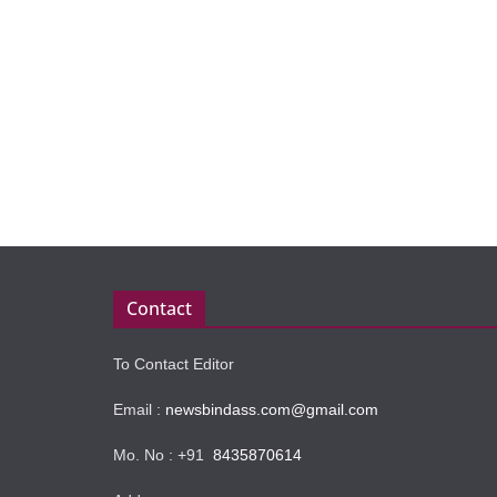
Contact
To Contact Editor
Email :
newsbindass.com@gmail.com
Mo. No : +91
8435870614