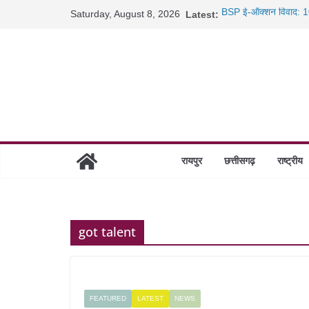
Skip
Saturday, August 8, 2026
Latest:
BSP ई-ऑक्शन विवाद: 10
to
रायपुर में कल्याण ज्वेलर्
content
छत्तीसगढ़ में 1460 गोधाम 
साइबर ठगी पर दुर्ग पुलिस
रायपुर
छत्तीसगढ़
राष्ट्रीय
got talent
FEATURED
LATEST
NEWS