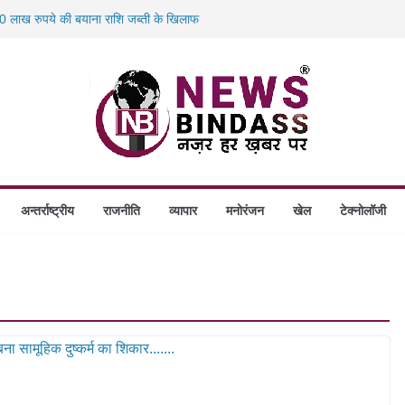
 लाख रुपये की बयाना राशि जब्ती के खिलाफ
स में डकैती की साजिश नाकाम, दिल्ली-बिहार
होंगे स्थापित, हर विकासखंड के 10 उत्कृष्ट गोठानों
 का बड़ा एक्शन: 13 म्यूल बैंक खाताधारक गिरफ्तार
अन्तर्राष्ट्रीय
राजनीति
व्यापार
मनोरंजन
खेल
टेक्नोलॉजी