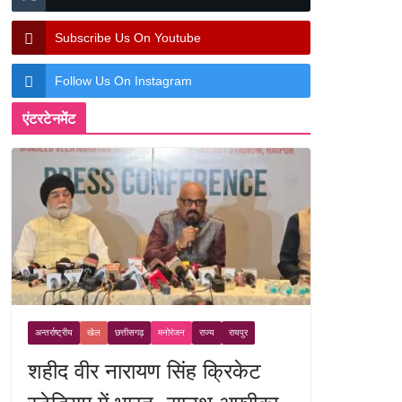
Subscribe Us On Youtube
Follow Us On Instagram
एंटरटेनमेंट
अन्तर्राष्ट्रीय
खेल
छत्तीसगढ़
मनोरंजन
राज्य
रायपुर
शहीद वीर नारायण सिंह क्रिकेट