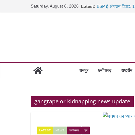
Skip
Saturday, August 8, 2026
Latest:
BSP ई-ऑक्शन विवाद: 10
to
रायपुर में कल्याण ज्वेलर्
content
छत्तीसगढ़ में 1460 गोधाम 
साइबर ठगी पर दुर्ग पुलिस
रायपुर
छत्तीसगढ़
राष्ट्रीय
gangrape or kidnapping news update
LATEST
NEWS
छत्तीसगढ़
जुर्म