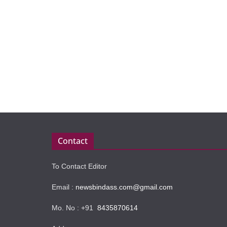
Contact
To Contact Editor
Email :
newsbindass.com@gmail.com
Mo. No : +91
8435870614