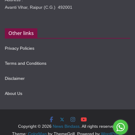
Avanti Vihar, Raipur (C.G.) 492001
Other links
Privacy Policies
Terms and Conditions
Disclaimer
About Us
Copyright © 2026
News Bindass
. All rights reserved.
Theme:
ColorMag
by ThemeGrill. Powered by
WordPress
.