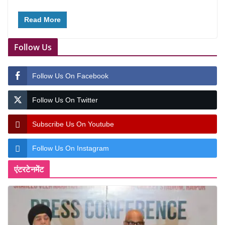
Read More
Follow Us
Follow Us On Facebook
Follow Us On Twitter
Subscribe Us On Youtube
Follow Us On Instagram
एंटरटेनमेंट