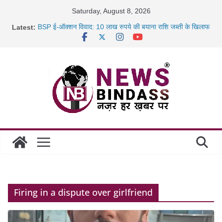
Skip
Saturday, August 8, 2026
to
Latest:
BSP ई-ऑक्शन विवाद: 10 लाख रुपये की बयाना राशि जब्ती के खिलाफ
content
रायपुर में कल्याण ज्वेलर्स में डकैती की साजिश नाकाम, दिल्ली-बिहार
छत्तीसगढ़ में 1460 गोधाम होंगे स्थापित, हर विकासखंड के 10 उत्कृष्ट
गोठानों
साइबर ठगी पर दुर्ग पुलिस का बड़ा एक्शन: 13 म्यूल बैंक खाताधारक
गिरफ्तार
Firing in a dispute over girlfriend