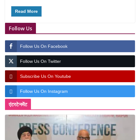
Read More
Follow Us
Follow Us On Facebook
Follow Us On Twitter
Subscribe Us On Youtube
Follow Us On Instagram
एंटरटेनमेंट