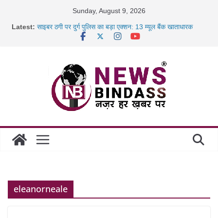
Skip
Sunday, August 9, 2026
to
Latest:
साइबर ठगी पर दुर्ग पुलिस का बड़ा एक्शन: 13 म्यूल बैंक खाताधारक
content
गिरफ्तार
छत्तीसगढ़ में शिक्षकों के तबादले की प्रक्रिया पूरी, करीब 700 शिक्षकों को
मिली
रायपुर में कल्याण ज्वेलर्स में डकैती की साजिश नाकाम, दिल्ली-बिहार
छत्तीसगढ़ में 1460 गोधाम होंगे स्थापित, हर विकासखंड के 10 उत्कृष्ट
गोठानों
eleanorneale