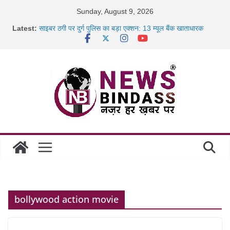
Skip
Sunday, August 9, 2026
to
Latest:
साइबर ठगी पर दुर्ग पुलिस का बड़ा एक्शन: 13 म्यूल बैंक खाताधारक
content
गिरफ्तार
छत्तीसगढ़ में शिक्षकों के तबादले की प्रक्रिया पूरी, करीब 700 शिक्षकों को
मिली
रायपुर में कल्याण ज्वेलर्स में डकैती की साजिश नाकाम, दिल्ली-बिहार
छत्तीसगढ़ में 1460 गोधाम होंगे स्थापित, हर विकासखंड के 10 उत्कृष्ट
गोठानों
bollywood action movie