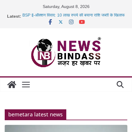
Skip
Saturday, August 8, 2026
to
Latest:
BSP ई-ऑक्शन विवाद: 10 लाख रुपये की बयाना राशि जब्ती के खिलाफ
content
रायपुर में कल्याण ज्वेलर्स में डकैती की साजिश नाकाम, दिल्ली-बिहार
छत्तीसगढ़ में 1460 गोधाम होंगे स्थापित, हर विकासखंड के 10 उत्कृष्ट
गोठानों
साइबर ठगी पर दुर्ग पुलिस का बड़ा एक्शन: 13 म्यूल बैंक खाताधारक
गिरफ्तार
bemetara latest news