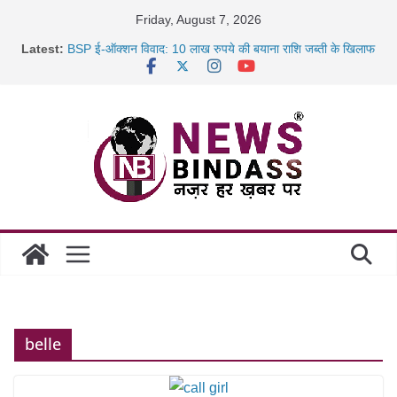
Skip
Friday, August 7, 2026
to
Latest:
BSP ई-ऑक्शन विवाद: 10 लाख रुपये की बयाना राशि जब्ती के खिलाफ
content
रायपुर में कल्याण ज्वेलर्स में डकैती की साजिश नाकाम, दिल्ली-बिहार
छत्तीसगढ़ में 1460 गोधाम होंगे स्थापित, हर विकासखंड के 10 उत्कृष्ट
गोठानों
साइबर ठगी पर दुर्ग पुलिस का बड़ा एक्शन: 13 म्यूल बैंक खाताधारक
गिरफ्तार
belle