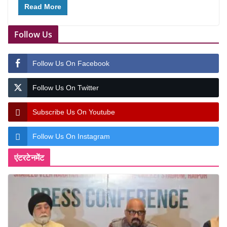
Read More
Follow Us
Follow Us On Facebook
Follow Us On Twitter
Subscribe Us On Youtube
Follow Us On Instagram
एंटरटेनमेंट