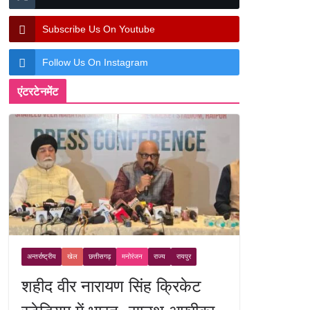
Subscribe Us On Youtube
Follow Us On Instagram
एंटरटेनमेंट
अन्तर्राष्ट्रीय
खेल
छत्तीसगढ़
मनोरंजन
राज्य
रायपुर
शहीद वीर नारायण सिंह क्रिकेट