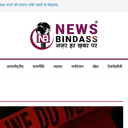
ख रुपये की बयाना राशि जब्ती के खिलाफ
ं डकैती की साजिश नाकाम, दिल्ली-बिहार
गे स्थापित, हर विकासखंड के 10 उत्कृष्ट गोठानों
बड़ा एक्शन: 13 म्यूल बैंक खाताधारक गिरफ्तार
अन्तर्राष्ट्रीय
राजनीति
व्यापार
मनोरंजन
खेल
टेक्नोलॉजी