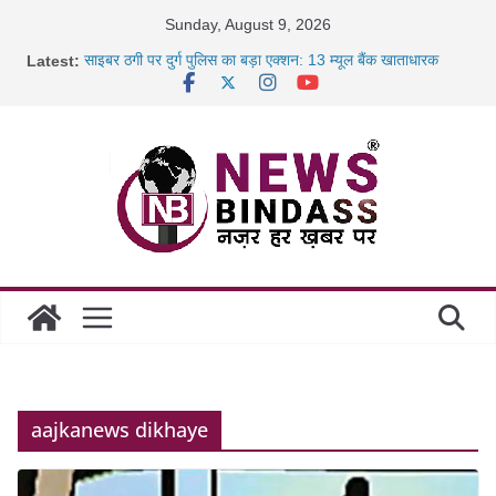
Skip
Sunday, August 9, 2026
to
Latest:
साइबर ठगी पर दुर्ग पुलिस का बड़ा एक्शन: 13 म्यूल बैंक खाताधारक
content
गिरफ्तार
छत्तीसगढ़ में शिक्षकों के तबादले की प्रक्रिया पूरी, करीब 700 शिक्षकों को
मिली
रायपुर में कल्याण ज्वेलर्स में डकैती की साजिश नाकाम, दिल्ली-बिहार
छत्तीसगढ़ में 1460 गोधाम होंगे स्थापित, हर विकासखंड के 10 उत्कृष्ट
गोठानों
aajkanews dikhaye