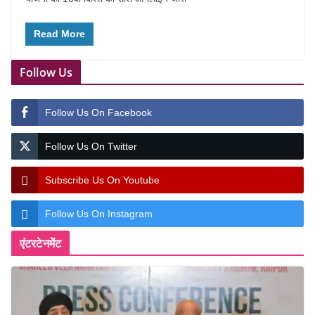
Read More
Follow Us
Follow Us On Facebook
Follow Us On Twitter
Subscribe Us On Youtube
Follow Us On Instagram
एंटरटेनमेंट