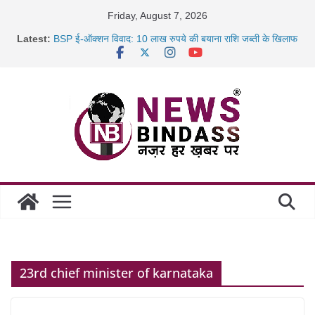
Skip
Friday, August 7, 2026
to
Latest:
BSP ई-ऑक्शन विवाद: 10 लाख रुपये की बयाना राशि जब्ती के खिलाफ
content
रायपुर में कल्याण ज्वेलर्स में डकैती की साजिश नाकाम, दिल्ली-बिहार
छत्तीसगढ़ में 1460 गोधाम होंगे स्थापित, हर विकासखंड के 10 उत्कृष्ट
गोठानों
साइबर ठगी पर दुर्ग पुलिस का बड़ा एक्शन: 13 म्यूल बैंक खाताधारक
गिरफ्तार
23rd chief minister of karnataka