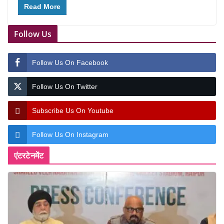
Read More
Follow Us
Follow Us On Facebook
Follow Us On Twitter
Subscribe Us On Youtube
Follow Us On Instagram
एंटरटेनमेंट