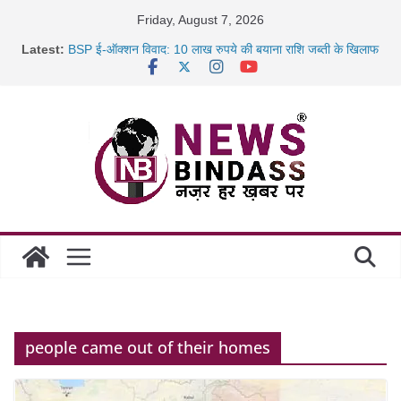
Skip
Friday, August 7, 2026
to
Latest:
BSP ई-ऑक्शन विवाद: 10 लाख रुपये की बयाना राशि जब्ती के खिलाफ
content
रायपुर में कल्याण ज्वेलर्स में डकैती की साजिश नाकाम, दिल्ली-बिहार
छत्तीसगढ़ में 1460 गोधाम होंगे स्थापित, हर विकासखंड के 10 उत्कृष्ट
गोठानों
साइबर ठगी पर दुर्ग पुलिस का बड़ा एक्शन: 13 म्यूल बैंक खाताधारक
गिरफ्तार
people came out of their homes