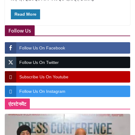
Read More
Follow Us
Follow Us On Facebook
Follow Us On Twitter
Subscribe Us On Youtube
Follow Us On Instagram
एंटरटेनमेंट