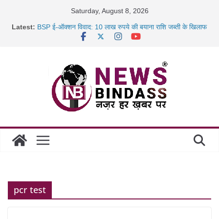
Skip
Saturday, August 8, 2026
to
Latest:
BSP ई-ऑक्शन विवाद: 10 लाख रुपये की बयाना राशि जब्ती के खिलाफ
content
रायपुर में कल्याण ज्वेलर्स में डकैती की साजिश नाकाम, दिल्ली-बिहार
छत्तीसगढ़ में 1460 गोधाम होंगे स्थापित, हर विकासखंड के 10 उत्कृष्ट
गोठानों
साइबर ठगी पर दुर्ग पुलिस का बड़ा एक्शन: 13 म्यूल बैंक खाताधारक
गिरफ्तार
pcr test