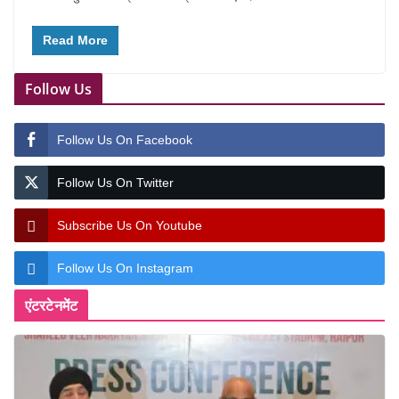
Read More
Follow Us
Follow Us On Facebook
Follow Us On Twitter
Subscribe Us On Youtube
Follow Us On Instagram
एंटरटेनमेंट