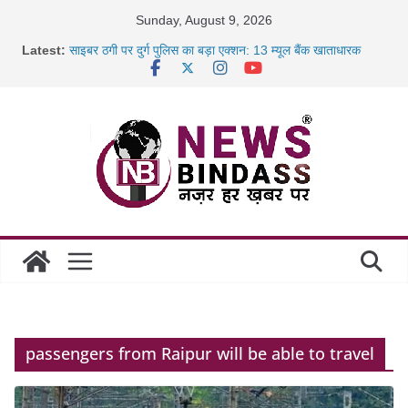
Skip
Sunday, August 9, 2026
to
Latest:
साइबर ठगी पर दुर्ग पुलिस का बड़ा एक्शन: 13 म्यूल बैंक खाताधारक
content
गिरफ्तार
छत्तीसगढ़ में शिक्षकों के तबादले की प्रक्रिया पूरी, करीब 700 शिक्षकों को
मिली
रायपुर में कल्याण ज्वेलर्स में डकैती की साजिश नाकाम, दिल्ली-बिहार
छत्तीसगढ़ में 1460 गोधाम होंगे स्थापित, हर विकासखंड के 10 उत्कृष्ट
गोठानों
passengers from Raipur will be able to travel