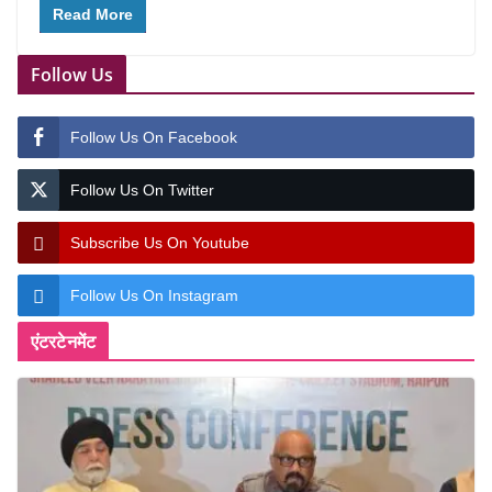
Read More
Follow Us
Follow Us On Facebook
Follow Us On Twitter
Subscribe Us On Youtube
Follow Us On Instagram
एंटरटेनमेंट