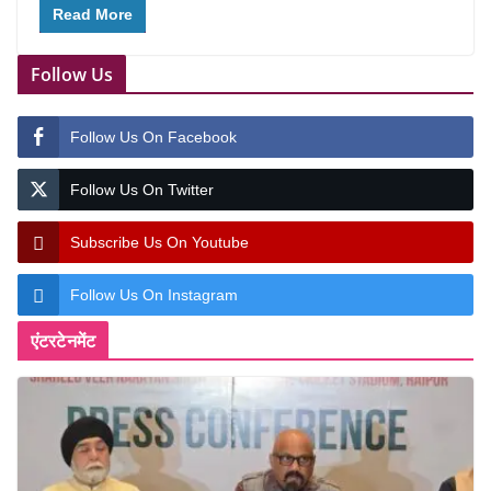
Read More
Follow Us
Follow Us On Facebook
Follow Us On Twitter
Subscribe Us On Youtube
Follow Us On Instagram
एंटरटेनमेंट