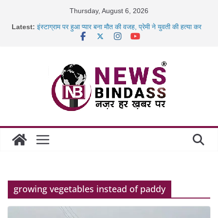
Skip
Thursday, August 6, 2026
to
Latest:
इंस्टाग्राम पर हुआ प्यार बना मौत की वजह, प्रेमी ने युवती की हत्या कर
content
शव
कैबिनेट के बड़े फैसले: 500 करोड़ के ‘छत्तीसगढ़ AI मिशन’ को मंजूरी,
जब डीजी जेल बने शिक्षक: बंदियों को पढ़ाई अंग्रेजी, दिए रोजगार और
नई
रायपुर स्टेशन पर 500 किलो पनीर की खेप जब्त, अमरकंटक एक्सप्रेस
से
निराश्रित मवेशियों को मिलेगा आश्रय, प्रदेश में बनेंगे 1460 गौधाम
growing vegetables instead of paddy