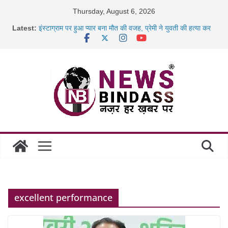
Skip
Thursday, August 6, 2026
to
Latest:
इंस्टाग्राम पर हुआ प्यार बना मौत की वजह, प्रेमी ने युवती की हत्या कर
content
शव
कैबिनेट के बड़े फैसले: 500 करोड़ के ‘छत्तीसगढ़ AI मिशन’ को मंजूरी,
जब डीजी जेल बने शिक्षक: बंदियों को पढ़ाई अंग्रेजी, दिए रोजगार और
नई
रायपुर स्टेशन पर 500 किलो पनीर की खेप जब्त, अमरकंटक एक्सप्रेस
से
निराश्रित मवेशियों को मिलेगा आश्रय, प्रदेश में बनेंगे 1460 गौधाम
excellent performance