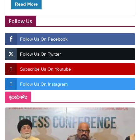
Read More
Follow Us
Follow Us On Facebook
Follow Us On Twitter
Subscribe Us On Youtube
Follow Us On Instagram
एंटरटेनमेंट