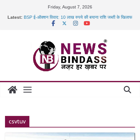
Skip
Friday, August 7, 2026
to
Latest:
BSP ई-ऑक्शन विवाद: 10 लाख रुपये की बयाना राशि जब्ती के खिलाफ
content
रायपुर में कल्याण ज्वेलर्स में डकैती की साजिश नाकाम, दिल्ली-बिहार
छत्तीसगढ़ में 1460 गोधाम होंगे स्थापित, हर विकासखंड के 10 उत्कृष्ट
गोठानों
साइबर ठगी पर दुर्ग पुलिस का बड़ा एक्शन: 13 म्यूल बैंक खाताधारक
गिरफ्तार
csvtuv