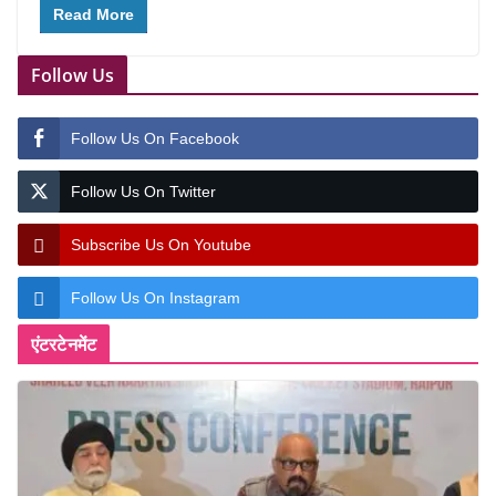
Read More
Follow Us
Follow Us On Facebook
Follow Us On Twitter
Subscribe Us On Youtube
Follow Us On Instagram
एंटरटेनमेंट