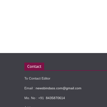
Contact
To Contact Editor
Email :
newsbindass.com@gmail.com
Mo. No : +91
8435870614