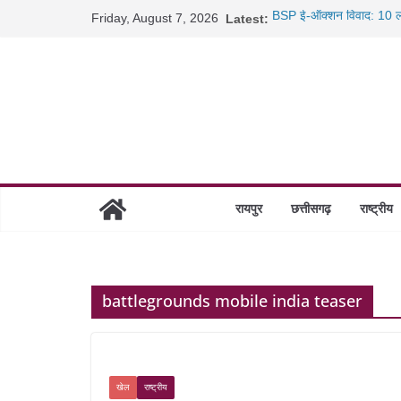
Skip
Friday, August 7, 2026
Latest:
BSP ई-ऑक्शन विवाद: 10 ला
to
रायपुर में कल्याण ज्वेलर्स मे
content
छत्तीसगढ़ में 1460 गोधाम हों
साइबर ठगी पर दुर्ग पुलिस का 
रायपुर
छत्तीसगढ़
राष्ट्रीय
battlegrounds mobile india teaser
खेल
राष्ट्रीय