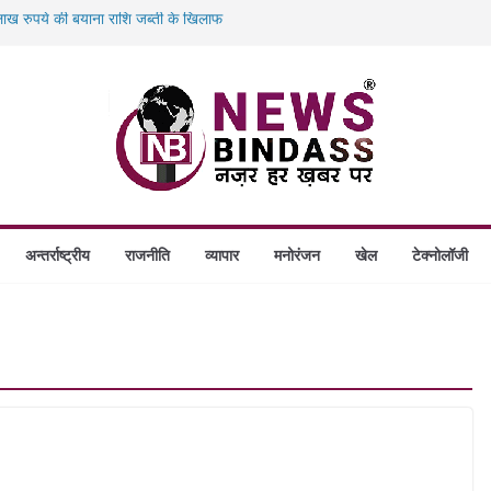
ख रुपये की बयाना राशि जब्ती के खिलाफ
ं डकैती की साजिश नाकाम, दिल्ली-बिहार
गे स्थापित, हर विकासखंड के 10 उत्कृष्ट गोठानों
बड़ा एक्शन: 13 म्यूल बैंक खाताधारक गिरफ्तार
अन्तर्राष्ट्रीय
राजनीति
व्यापार
मनोरंजन
खेल
टेक्नोलॉजी