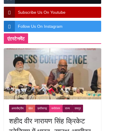
Subscribe Us On Youtube
Follow Us On Instagram
एंटरटेनमेंट
अन्तर्राष्ट्रीय
खेल
छत्तीसगढ़
मनोरंजन
राज्य
रायपुर
शहीद वीर नारायण सिंह क्रिकेट