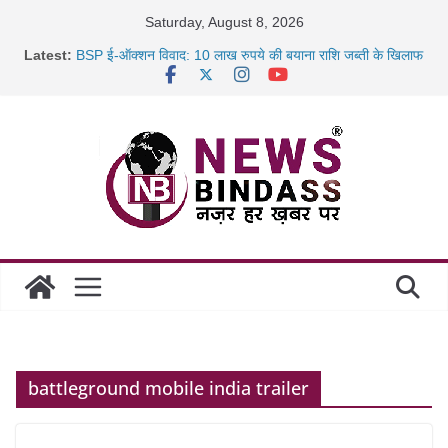
Skip
Saturday, August 8, 2026
to
Latest:
BSP ई-ऑक्शन विवाद: 10 लाख रुपये की बयाना राशि जब्ती के खिलाफ
content
रायपुर में कल्याण ज्वेलर्स में डकैती की साजिश नाकाम, दिल्ली-बिहार
छत्तीसगढ़ में 1460 गोधाम होंगे स्थापित, हर विकासखंड के 10 उत्कृष्ट
गोठानों
साइबर ठगी पर दुर्ग पुलिस का बड़ा एक्शन: 13 म्यूल बैंक खाताधारक
गिरफ्तार
battleground mobile india trailer