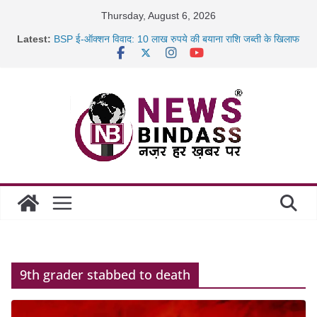
Skip
Thursday, August 6, 2026
to
Latest:
BSP ई-ऑक्शन विवाद: 10 लाख रुपये की बयाना राशि जब्ती के खिलाफ
content
रायपुर में कल्याण ज्वेलर्स में डकैती की साजिश नाकाम, दिल्ली-बिहार
छत्तीसगढ़ में 1460 गोधाम होंगे स्थापित, हर विकासखंड के 10 उत्कृष्ट
गोठानों
साइबर ठगी पर दुर्ग पुलिस का बड़ा एक्शन: 13 म्यूल बैंक खाताधारक
गिरफ्तार
9th grader stabbed to death