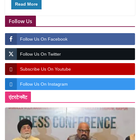
Read More
Follow Us
Follow Us On Facebook
Follow Us On Twitter
Subscribe Us On Youtube
Follow Us On Instagram
एंटरटेनमेंट