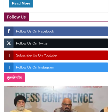
Read More
Follow Us
Follow Us On Facebook
Follow Us On Twitter
Subscribe Us On Youtube
Follow Us On Instagram
एंटरटेनमेंट