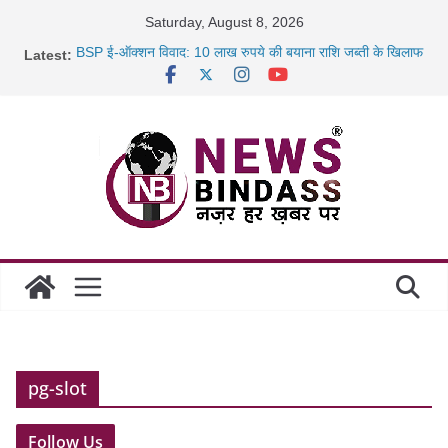
Skip
Saturday, August 8, 2026
to
BSP ई-ऑक्शन विवाद: 10 लाख रुपये की बयाना राशि जब्ती के खिलाफ
Latest:
content
रायपुर में कल्याण ज्वेलर्स में डकैती की साजिश नाकाम, दिल्ली-बिहार
छत्तीसगढ़ में 1460 गोधाम होंगे स्थापित, हर विकासखंड के 10 उत्कृष्ट
गोठानों
साइबर ठगी पर दुर्ग पुलिस का बड़ा एक्शन: 13 म्यूल बैंक खाताधारक
गिरफ्तार
pg-slot
Follow Us